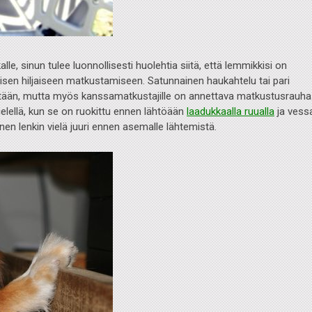
le, sinun tulee luonnollisesti huolehtia siitä, että lemmikkisi on
ullisen hiljaiseen matkustamiseen. Satunnainen haukahtelu tai pari
ketään, mutta myös kanssamatkustajille on annettava matkustusrauha
ielellä, kun se on ruokittu ennen lähtöään
laadukkaalla ruualla
ja vess
nen lenkin vielä juuri ennen asemalle lähtemistä.