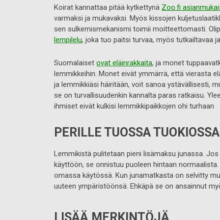
Koirat kannattaa pitää kytkettynä
Zoo.fi asianmukaisi
varmaksi ja mukavaksi. Myös kissojen kuljetuslaati
sen sulkemismekanismi toimii moitteettomasti. Oli
lempilelu
, joka tuo paitsi turvaa, myös tutkailtavaa j
Suomalaiset
ovat eläinrakkaita
, ja monet tuppaava
lemmikkeihin. Monet eivät ymmärrä, että vierasta e
ja lemmikkiäsi häiritään, voit sanoa ystävällisesti,
se on turvallisuudenkin kannalta paras ratkaisu. Yle
ihmiset eivät kulkisi lemmikkipaikkojen ohi turhaan
PERILLE TUOSSA TUOKIOSSA
Lemmikistä pulitetaan pieni lisämaksu junassa. Jo
käyttöön, se onnistuu puoleen hintaan normaalista. Y
omassa käytössä. Kun junamatkasta on selvitty muk
uuteen ympäristöönsä. Ehkäpä se on ansainnut myös
LISÄÄ MERKINTÖJÄ