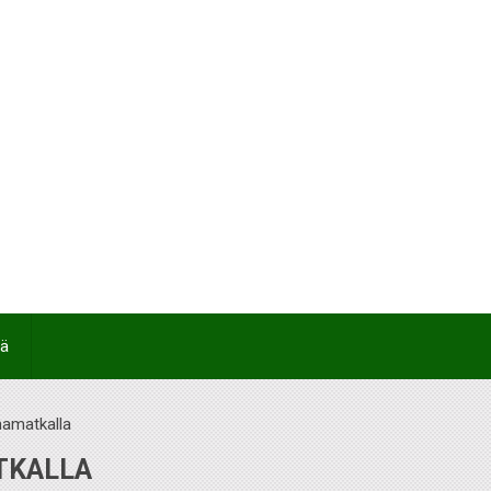
tä
namatkalla
TKALLA