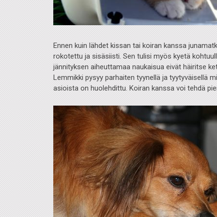
Ennen kuin lähdet kissan tai koiran kanssa junamatkal
rokotettu ja sisäsiisti. Sen tulisi myös kyetä kohtu
jännityksen aiheuttamaa naukaisua eivät häiritse 
Lemmikki pysyy parhaiten tyynellä ja tyytyväisellä m
asioista on huolehdittu. Koiran kanssa voi tehdä pie