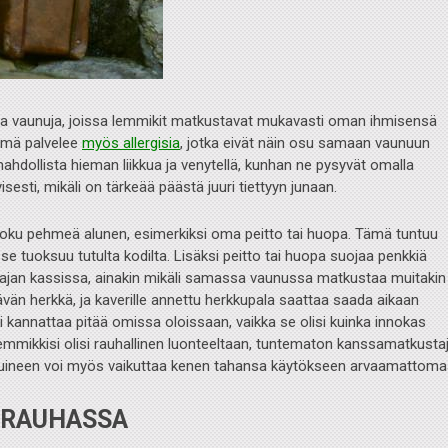
uja vaunuja, joissa lemmikit matkustavat mukavasti oman ihmisensä
ämä palvelee
myös allergisia
, jotka eivät näin osu samaan vaunuun
dollista hieman liikkua ja venytellä, kunhan ne pysyvät omalla
yisesti, mikäli on tärkeää päästä juuri tiettyyn junaan.
oku pehmeä alunen, esimerkiksi oma peitto tai huopa. Tämä tuntuu
ä se tuoksuu tutulta kodilta. Lisäksi peitto tai huopa suojaa penkkiä
n ajan kassissa, ainakin mikäli samassa vaunussa matkustaa muitakin
tävän herkkä, ja kaverille annettu herkkupala saattaa saada aikaan
 kannattaa pitää omissa oloissaan, vaikka se olisi kuinka innokas
mmikkisi olisi rauhallinen luonteeltaan, tuntematon kanssamatkusta
ajuineen voi myös vaikuttaa kenen tahansa käytökseen arvaamattomas
 RAUHASSA