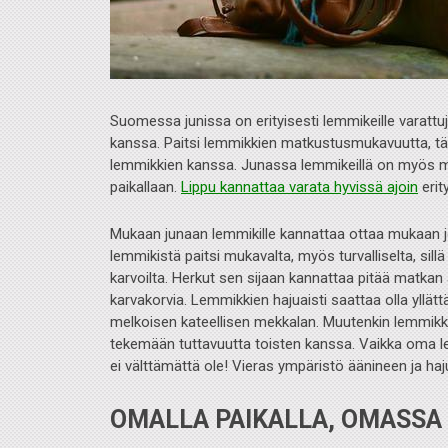
Suomessa junissa on erityisesti lemmikeille varatt
kanssa. Paitsi lemmikkien matkustusmukavuutta, t
lemmikkien kanssa. Junassa lemmikeillä on myös mah
paikallaan.
Lippu kannattaa varata hyvissä ajoin
erit
Mukaan junaan lemmikille kannattaa ottaa mukaan j
lemmikistä paitsi mukavalta, myös turvalliselta, sill
karvoilta. Herkut sen sijaan kannattaa pitää matka
karvakorvia. Lemmikkien hajuaisti saattaa olla yllät
melkoisen kateellisen mekkalan. Muutenkin lemmikki
tekemään tuttavuutta toisten kanssa. Vaikka oma le
ei välttämättä ole! Vieras ympäristö äänineen ja h
OMALLA PAIKALLA, OMASSA