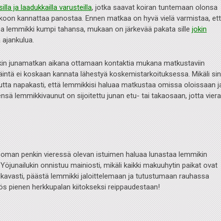
lla ja laadukkailla varusteilla
, jotka saavat koiran tuntemaan olonsa
kkoon kannattaa panostaa. Ennen matkaa on hyvä vielä varmistaa, et
pa lemmikki kumpi tahansa, mukaan on järkevää pakata sille
jokin
a ajankulua.
tkin junamatkan aikana ottamaan kontaktia mukana matkustaviin
läintä ei koskaan kannata lähestyä koskemistarkoituksessa. Mikäli si
 mutta napakasti, että lemmikkisi haluaa matkustaa omissa oloissaan j
ensä lemmikkivaunut on sijoitettu junan etu- tai takaosaan, jotta vier
s oman penkin vieressä olevan istuimen haluaa lunastaa lemmikin
öjunailukin onnistuu mainiosti, mikäli kaikki makuuhytin paikat ovat
avasti, päästä lemmikki jaloittelemaan ja tutustumaan rauhassa
 pienen herkkupalan kiitokseksi reippaudestaan!