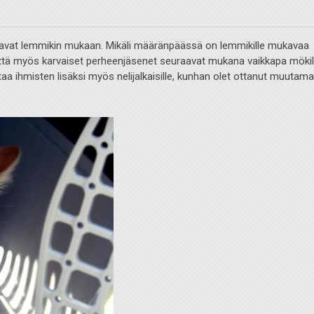
tavat lemmikin mukaan. Mikäli määränpäässä on lemmikille mukavaa
, että myös karvaiset perheenjäsenet seuraavat mukana vaikkapa mökil
aa ihmisten lisäksi myös nelijalkaisille, kunhan olet ottanut muutam