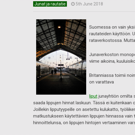
Junat ja rautatie
5th June 2018
Suomessa on vain yksi 
rautateiden käyttöön. U
rataverkostossa. Mutta 
Junaverkoston monopo
viime aikoina, kuuluisik
Britanniassa toimii noin
on varattava
liput
junayhtiön omilta s
saada lippujen hinnat laskuun. Tässä ei kuitenkaan 
Joillekin lipputyypeille on asetettu kulukatto, työli
matkustukseen käytettävien lippujen hinnassa vain tai
hinnoittelunsa, on lippujen hintojen vertaaminen var