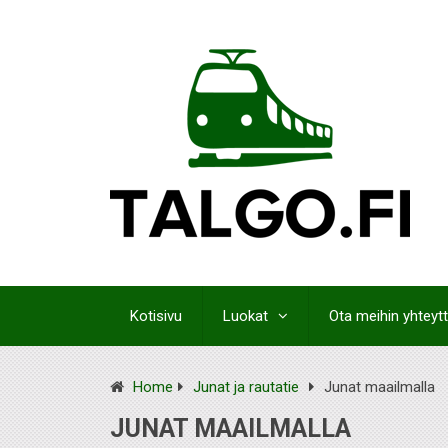
Kotisivu
Luokat
Ota meihin yhteyt
Home
Junat ja rautatie
Junat maailmalla
JUNAT MAAILMALLA