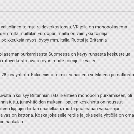
valtiollinen toimija raideverkostossa, VR jolla on monopoliasema
seimmilla muillakin Euroopan mailla on vain yksi toimija
poikkeuksia myös löytyy mm. Italia, Ruotsi ja Britannia.
liaseman purkamisesta Suomessa on käyty runsasta keskustelua
o rataverkosto avata myös muille toimijoille vai ei.
 28 junayhtiötä. Kukin niistä toimii itsenäisenä yrityksenä ja matkust
ivulta. Yksi syy Britannian rataliikenteen monopolin purkamiseen, oli
onnistuttu, junayhtiöiden mukaan lippujen keskihinta on noussut.
ikenteen lippujen hintaa säädellään, mutta puolestaan vapaa-ajan
vas on kattona. Koska jokaiselle reitille ja jokaisella yhtiöllä on oma
sin hankalaa.