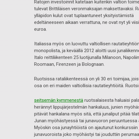
Ratojen investoinnit katetaan kuitenkin valtion toim
tulevat Brittiläisen veronmaksajan m
aksettavaksi. 
ylläpidon kulut ovat tuplaantuneet yksityistämistä
edeltäneeseen aikaan verrattuna, ne ovat nyt yli viisi
euroa.
Italiassa myös on luovuttu valtiollisen rautatieyhtiö
monopolista, ja keväällä 2012 aloitti uusi junaliikenn
Italo reittiliikenteen 25 luotijunalla Milanoon, Napoliin
Roomaan, Firenzeen ja Bolognaan.
Ruotsissa rataliikenteessä on yli 30 eri toimijaa, joi
osa on eri maiden valtiollisia rautatieyhtiöitä. Ruots
seitsemän kymmenestä
ruotsalaisesta haluaisi pala
herännyt lippujärjestelmän hankaluus, junien myöhäste
pitävät hankalana myös sitä, että junaliput pitää tila
Junan myöhästyessä tai junavuoron peruuntuessa as
Myöskin osa junayhtiöistä on ajautunut konkurssiin j
junavuoroista joko myöhästyi tai jouduttiin perum