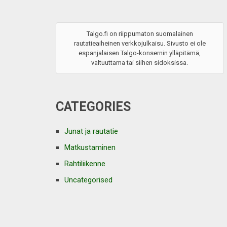
Talgo.fi on riippumaton suomalainen
rautatieaiheinen verkkojulkaisu. Sivusto ei ole
espanjalaisen Talgo-konsernin ylläpitämä,
valtuuttama tai siihen sidoksissa.
CATEGORIES
Junat ja rautatie
Matkustaminen
Rahtiliikenne
Uncategorised