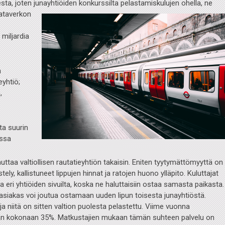
esta, joten junayhtiöiden konkurssilta pelastamiskulujen ohella, ne
Rataverkon
 miljardia
n
eyhtiö;
,
sta suurin
issa
uttaa valtiollisen rautatieyhtiön takaisin. Eniten tyytymättömyyttä on
ly, kallistuneet lippujen hinnat ja ratojen huono ylläpito. Kuluttajat
ta eri yhtiöiden sivuilta, koska ne haluttaisiin ostaa samasta paikasta.
iakas voi joutua ostamaan uuden lipun toisesta junayhtiöstä.
a niitä on sitten valtion puolesta pelastettu. Viime vuonna
aan kokonaan 35%. Matkustajien mukaan tämän suhteen palvelu on